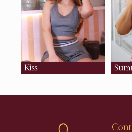
Kiss
Sum
Cont