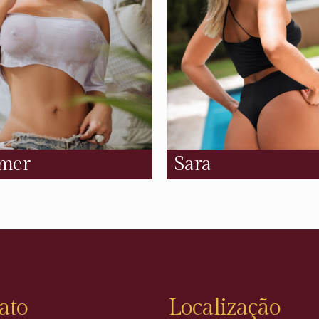
mer
Sara
ato
Localização