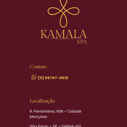
Contato
(11) 96767-6515
Localização
R. Pensilvânia, 506 – Cidade
Monções
São Paulo – SP – 04564-001