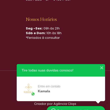
Nossos Horários
Seg -Sex:
09h às 21h
Sáb e Dom:
10h às 18h
*Feriados à consultar
Tire todas suas duvidas conosco!
Entre em contato
Kamala
Copyright ©
2026
Kamala Spa
Uma clínica do Portal Spa Amor
Criador por Agência Cliqa