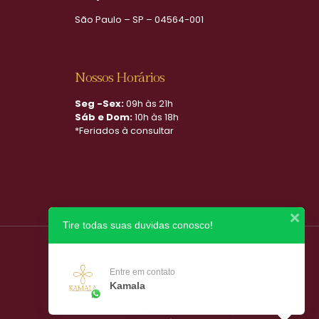
São Paulo – SP – 04564-001
Nossos Horários
Seg -Sex:
09h às 21h
Sáb e Dom:
10h às 18h
*Feriados à consultar
Tire todas suas duvidas conosco!
Entre em contato
Kamala
Copyright ©
2026
Kamala Spa
Uma clínica do Portal Spa Amor